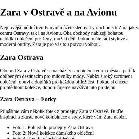
Zara v Ostravě a na Avionu
Nejnovější módní trendy nyní můžete sledovat v obchodech Zara jak v
centru Ostravy, tak i na Avionu. Oba obchody nabízejí bohatou
nabídku oblečení pro ženy, muže i děti. Pokud máte rádi stylové a
moderní outfity, Zara je pro vás tou pravou volbou.
Zara Ostrava
Obchod Zara v Ostravě se nachází v samotném centru města a patří k
oblíbeným destinacím pro milovníky módy. Nabízí široký sortiment
oblečení, obuvi a doplňků pro každou příležitost. Pokud si chcete
prohlédnout kolekce, doporučujeme navštívit tuto prodejnu.
Zara Ostrava – Fotky
Přinášíme vám několik fotek z prodejny Zara v Ostravě. Buďte
inspirací a zkuste nové kombinace a styly, které vám Zara nabízí.
Foto 1: Pohled do prodejny Zara Ostrava
Foto 2: Nová kolekce dámského oblečení
Foto 3: Trendy pánské oblečení