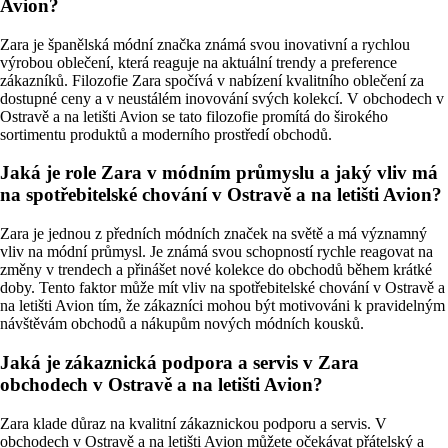
Avion?
Zara je španělská módní značka známá svou inovativní a rychlou
výrobou oblečení, která reaguje na aktuální trendy a preference
zákazníků. Filozofie Zara spočívá v nabízení kvalitního oblečení za
dostupné ceny a v neustálém inovování svých kolekcí. V obchodech v
Ostravě a na letišti Avion se tato filozofie promítá do širokého
sortimentu produktů a moderního prostředí obchodů.
Jaká je role Zara v módním průmyslu a jaký vliv má
na spotřebitelské chování v Ostravě a na letišti Avion?
Zara je jednou z předních módních značek na světě a má významný
vliv na módní průmysl. Je známá svou schopností rychle reagovat na
změny v trendech a přinášet nové kolekce do obchodů během krátké
doby. Tento faktor může mít vliv na spotřebitelské chování v Ostravě a
na letišti Avion tím, že zákazníci mohou být motivováni k pravidelným
návštěvám obchodů a nákupům nových módních kousků.
Jaká je zákaznická podpora a servis v Zara
obchodech v Ostravě a na letišti Avion?
Zara klade důraz na kvalitní zákaznickou podporu a servis. V
obchodech v Ostravě a na letišti Avion můžete očekávat přátelský a