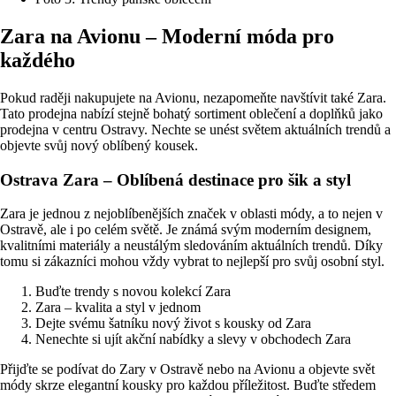
Zara na Avionu – Moderní móda pro
každého
Pokud raději nakupujete na Avionu, nezapomeňte navštívit také Zara.
Tato prodejna nabízí stejně bohatý sortiment oblečení a doplňků jako
prodejna v centru Ostravy. Nechte se unést světem aktuálních trendů a
objevte svůj nový oblíbený kousek.
Ostrava Zara – Oblíbená destinace pro šik a styl
Zara je jednou z nejoblíbenějších značek v oblasti módy, a to nejen v
Ostravě, ale i po celém světě. Je známá svým moderním designem,
kvalitními materiály a neustálým sledováním aktuálních trendů. Díky
tomu si zákazníci mohou vždy vybrat to nejlepší pro svůj osobní styl.
Buďte trendy s novou kolekcí Zara
Zara – kvalita a styl v jednom
Dejte svému šatníku nový život s kousky od Zara
Nenechte si ujít akční nabídky a slevy v obchodech Zara
Přijďte se podívat do Zary v Ostravě nebo na Avionu a objevte svět
módy skrze elegantní kousky pro každou příležitost. Buďte středem