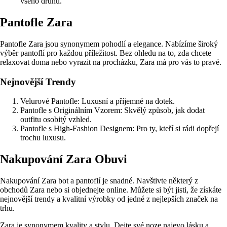
všeho druhu.
Pantofle Zara
Pantofle Zara jsou synonymem pohodlí a elegance. Nabízíme široký
výběr pantoflí pro každou příležitost. Bez ohledu na to, zda chcete
relaxovat doma nebo vyrazit na procházku, Zara má pro vás to pravé.
Nejnovější Trendy
Velurové Pantofle: Luxusní a příjemné na dotek.
Pantofle s Originálním Vzorem: Skvělý způsob, jak dodat
outfitu osobitý vzhled.
Pantofle s High-Fashion Designem: Pro ty, kteří si rádi dopřejí
trochu luxusu.
Nakupování Zara Obuvi
Nakupování Zara bot a pantoflí je snadné. Navštivte některý z
obchodů Zara nebo si objednejte online. Můžete si být jisti, že získáte
nejnovější trendy a kvalitní výrobky od jedné z nejlepších značek na
trhu.
Zara je synonymem kvality a stylu. Dejte své noze najevo lásku a