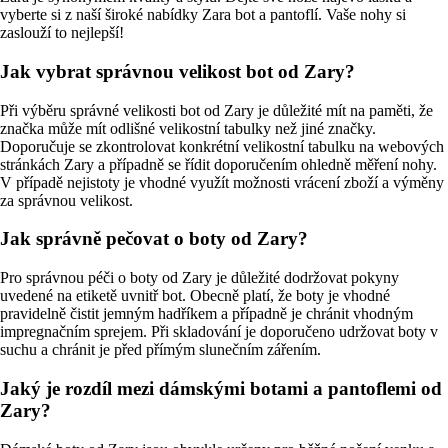
vyberte si z naší široké nabídky Zara bot a pantoflí. Vaše nohy si
zaslouží to nejlepší!
Jak vybrat správnou velikost bot od Zary?
Při výběru správné velikosti bot od Zary je důležité mít na paměti, že
značka může mít odlišné velikostní tabulky než jiné značky.
Doporučuje se zkontrolovat konkrétní velikostní tabulku na webových
stránkách Zary a případně se řídit doporučením ohledně měření nohy.
V případě nejistoty je vhodné využít možnosti vrácení zboží a výměny
za správnou velikost.
Jak správně pečovat o boty od Zary?
Pro správnou péči o boty od Zary je důležité dodržovat pokyny
uvedené na etiketě uvnitř bot. Obecně platí, že boty je vhodné
pravidelně čistit jemným hadříkem a případně je chránit vhodným
impregnačním sprejem. Při skladování je doporučeno udržovat boty v
suchu a chránit je před přímým slunečním zářením.
Jaký je rozdíl mezi dámskými botami a pantoflemi od
Zary?