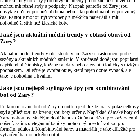
Dámské boty od Zary jsou obvykle určeny pro běžné nošení venku a
mohou mít různé styly a podpatky. Naopak pantofle od Zary jsou
obvykle určeny pro nošení doma nebo jako pohodlná obuv pro volný
čas. Pantofle mohou být vyrobeny z měkčích materiálů a mít
pohodlnější střih než klasické boty.
Jaké jsou aktuální módní trendy v oblasti obuvi od
Zary?
Aktuální módní trendy v oblasti obuvi od Zary se často mění podle
sezóny a aktuálních módních směrnic. V současné době jsou populární
například bílé tenisky, kožené sandály nebo elegantní lodičky s nízkým
podpatkem. Důležité je vybírat obuv, která nejen dobře vypadá, ale
také je pohodlná a kvalitní.
Jaké jsou nejlepší stylingové tipy pro kombinování
bot od Zary?
Při kombinování bot od Zary do outfitu je důležité brát v potaz celkový
styl a příležitost, na kterou jsou boty určeny. Například dámské boty od
Zary mohou být skvělým doplňkem k džínům a tričku pro každodenní
nošení, zatímco elegantní lodičky mohou být ideální volbou pro
formální události. Kombinování barev a materiálů je také důležité pro
vytvoření harmonického outfitu.