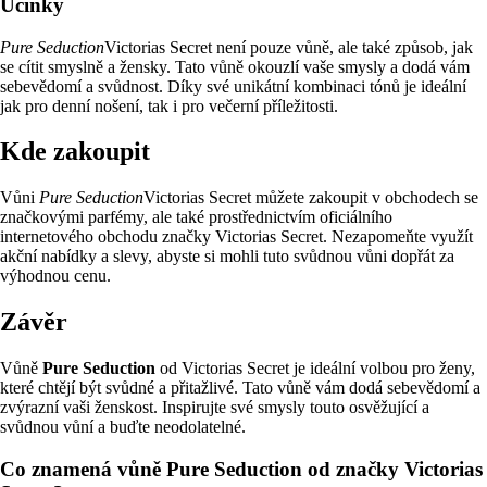
Účinky
Pure Seduction
Victorias Secret není pouze vůně, ale také způsob, jak
se cítit smyslně a žensky. Tato vůně okouzlí vaše smysly a dodá vám
sebevědomí a svůdnost. Díky své unikátní kombinaci tónů je ideální
jak pro denní nošení, tak i pro večerní příležitosti.
Kde zakoupit
Vůni
Pure Seduction
Victorias Secret můžete zakoupit v obchodech se
značkovými parfémy, ale také prostřednictvím oficiálního
internetového obchodu značky Victorias Secret. Nezapomeňte využít
akční nabídky a slevy, abyste si mohli tuto svůdnou vůni dopřát za
výhodnou cenu.
Závěr
Vůně
Pure Seduction
od Victorias Secret je ideální volbou pro ženy,
které chtějí být svůdné a přitažlivé. Tato vůně vám dodá sebevědomí a
zvýrazní vaši ženskost. Inspirujte své smysly touto osvěžující a
svůdnou vůní a buďte neodolatelné.
Co znamená vůně Pure Seduction od značky Victorias