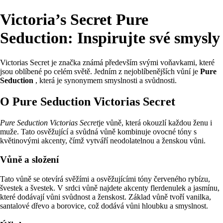
Victoria’s Secret Pure
Seduction: Inspirujte své smysly
Victorias Secret je značka známá především svými voňavkami, které
jsou oblíbené po celém světě. Jedním z nejoblíbenějších vůní je
Pure
Seduction
, která je synonymem smyslnosti a svůdnosti.
O Pure Seduction Victorias Secret
Pure Seduction Victorias Secret
je vůně, která okouzlí každou ženu i
muže. Tato osvěžující a svůdná vůně kombinuje ovocné tóny s
květinovými akcenty, čímž vytváří neodolatelnou a ženskou vůni.
Vůně a složení
Tato vůně se otevírá svěžími a osvěžujícími tóny červeného rybízu,
švestek a švestek. V srdci vůně najdete akcenty flerdenulek a jasmínu,
které dodávají vůni svůdnost a ženskost. Základ vůně tvoří vanilka,
santalové dřevo a borovice, což dodává vůni hloubku a smyslnost.