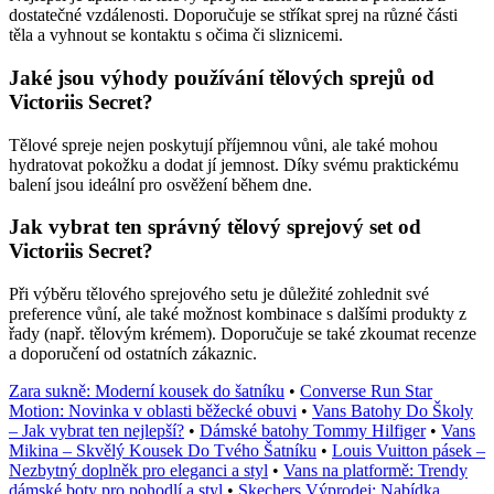
dostatečné vzdálenosti. Doporučuje se stříkat sprej na různé části
těla a vyhnout se kontaktu s očima či sliznicemi.
Jaké jsou výhody používání tělových sprejů od
Victoriis Secret?
Tělové spreje nejen poskytují příjemnou vůni, ale také mohou
hydratovat pokožku a dodat jí jemnost. Díky svému praktickému
balení jsou ideální pro osvěžení během dne.
Jak vybrat ten správný tělový sprejový set od
Victoriis Secret?
Při výběru tělového sprejového setu je důležité zohlednit své
preference vůní, ale také možnost kombinace s dalšími produkty z
řady (např. tělovým krémem). Doporučuje se také zkoumat recenze
a doporučení od ostatních zákaznic.
Zara sukně: Moderní kousek do šatníku
•
Converse Run Star
Motion: Novinka v oblasti běžecké obuvi
•
Vans Batohy Do Školy
– Jak vybrat ten nejlepší?
•
Dámské batohy Tommy Hilfiger
•
Vans
Mikina – Skvělý Kousek Do Tvého Šatníku
•
Louis Vuitton pásek –
Nezbytný doplněk pro eleganci a styl
•
Vans na platformě: Trendy
dámské boty pro pohodlí a styl
•
Skechers Výprodej: Nabídka