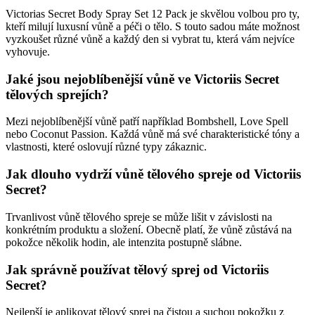
Victorias Secret Body Spray Set 12 Pack je skvělou volbou pro ty,
kteří milují luxusní vůně a péči o tělo. S touto sadou máte možnost
vyzkoušet různé vůně a každý den si vybrat tu, která vám nejvíce
vyhovuje.
Jaké jsou nejoblíbenější vůně ve Victoriis Secret
tělových sprejích?
Mezi nejoblíbenější vůně patří například Bombshell, Love Spell
nebo Coconut Passion. Každá vůně má své charakteristické tóny a
vlastnosti, které oslovují různé typy zákaznic.
Jak dlouho vydrží vůně tělového spreje od Victoriis
Secret?
Trvanlivost vůně tělového spreje se může lišit v závislosti na
konkrétním produktu a složení. Obecně platí, že vůně zůstává na
pokožce několik hodin, ale intenzita postupně slábne.
Jak správně používat tělový sprej od Victoriis
Secret?
Nejlepší je aplikovat tělový sprej na čistou a suchou pokožku z