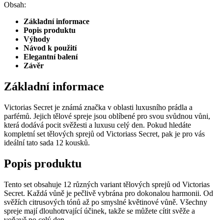
Obsah:
Základní informace
Popis produktu
Výhody
Návod k použití
Elegantní balení
Závěr
Základní informace
Victorias Secret je známá značka v oblasti luxusního prádla a
parfémů. Jejich tělové spreje jsou oblíbené pro svou svůdnou vůni,
která dodává pocit svěžesti a luxusu celý den. Pokud hledáte
kompletní set tělových sprejů od Victoriass Secret, pak je pro vás
ideální tato sada 12 kousků.
Popis produktu
Tento set obsahuje 12 různých variant tělových sprejů od Victorias
Secret. Každá vůně je pečlivě vybrána pro dokonalou harmonii. Od
svěžích citrusových tónů až po smyslné květinové vůně. Všechny
spreje mají dlouhotrvající účinek, takže se můžete cítit svěže a
voňavě po celý den.