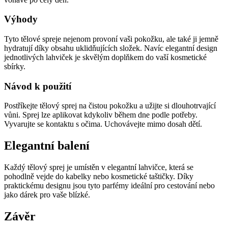
Výhody
Tyto tělové spreje nejenom provoní vaši pokožku, ale také ji jemně
hydratují díky obsahu uklidňujících složek. Navíc elegantní design
jednotlivých lahviček je skvělým doplňkem do vaší kosmetické
sbírky.
Návod k použití
Postříkejte tělový sprej na čistou pokožku a užijte si dlouhotrvající
vůni. Sprej lze aplikovat kdykoliv během dne podle potřeby.
Vyvarujte se kontaktu s očima. Uchovávejte mimo dosah dětí.
Elegantní balení
Každý tělový sprej je umístěn v elegantní lahvičce, která se
pohodlně vejde do kabelky nebo kosmetické taštičky. Díky
praktickému designu jsou tyto parfémy ideální pro cestování nebo
jako dárek pro vaše blízké.
Závěr