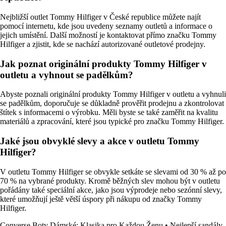
Nejbližší outlet Tommy Hilfiger v České republice můžete najít
pomocí internetu, kde jsou uvedeny seznamy outletů a informace o
jejich umístění. Další možností je kontaktovat přímo značku Tommy
Hilfiger a zjistit, kde se nachází autorizované outletové prodejny.
Jak poznat originální produkty Tommy Hilfiger v
outletu a vyhnout se padělkům?
Abyste poznali originální produkty Tommy Hilfiger v outletu a vyhnuli
se padělkům, doporučuje se důkladně prověřit prodejnu a zkontrolovat
štítek s informacemi o výrobku. Měli byste se také zaměřit na kvalitu
materiálů a zpracování, které jsou typické pro značku Tommy Hilfiger.
Jaké jsou obvyklé slevy a akce v outletu Tommy
Hilfiger?
V outletu Tommy Hilfiger se obvykle setkáte se slevami od 30 % až po
70 % na vybrané produkty. Kromě běžných slev mohou být v outletu
pořádány také speciální akce, jako jsou výprodeje nebo sezónní slevy,
které umožňují ještě větší úspory při nákupu od značky Tommy
Hilfiger.
Converse Boty Dámské: Klasika pro Každou Ženu
•
Nejlepší sandály