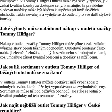
Nakupování v Tommy Hilfiger Outletu může být skvělý způsob, jak
získat kvalitní kousky za dostupné ceny. Pamatujte, že pravidelně
sledovat nabídky může být klíčem k úspěchu při lově skvělých
obchodů. Takže neváhejte a vydejte se do outletu pro své další stylové
kousky.
Jaké výhody může nabídnout nákup v outletu značky
Tommy Hilfiger?
Nákup v outletu značky Tommy Hilfiger může přinést zákazníkům
výrazné slevy oproti běžným obchodům. Outletové prodejny často
nabízejí zlevněné zboží z minulých sezón nebo s drobnými vadami,
což umožňuje získat kvalitní oblečení a doplňky za nižší cenu.
Jak se liší sortiment v outletu Tommy Hilfiger od
běžných obchodů se značkou?
V outletu Tommy Hilfiger můžete očekávat širší výběr zboží z
minulých sezón, které může být vyprodáváno za zvýhodněné ceny.
Sortiment se může lišit od běžných obchodů, ale stále se jedná o
kvalitní produkty od této renomované značky.
Jak najít nejbližší outlet Tommy Hilfiger v České
republice?