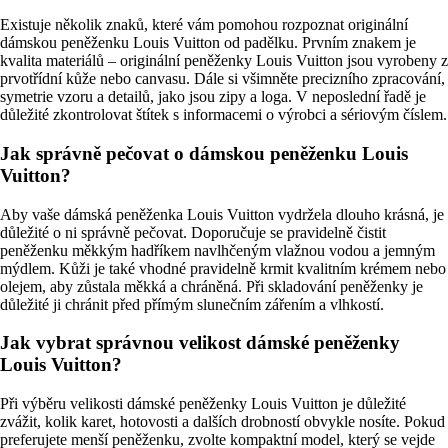
Existuje několik znaků, které vám pomohou rozpoznat originální
dámskou peněženku Louis Vuitton od padělku. Prvním znakem je
kvalita materiálů – originální peněženky Louis Vuitton jsou vyrobeny z
prvotřídní kůže nebo canvasu. Dále si všimněte precizního zpracování,
symetrie vzoru a detailů, jako jsou zipy a loga. V neposlední řadě je
důležité zkontrolovat štítek s informacemi o výrobci a sériovým číslem.
Jak správně pečovat o dámskou peněženku Louis
Vuitton?
Aby vaše dámská peněženka Louis Vuitton vydržela dlouho krásná, je
důležité o ni správně pečovat. Doporučuje se pravidelně čistit
peněženku měkkým hadříkem navlhčeným vlažnou vodou a jemným
mýdlem. Kůži je také vhodné pravidelně krmit kvalitním krémem nebo
olejem, aby zůstala měkká a chráněná. Při skladování peněženky je
důležité ji chránit před přímým slunečním zářením a vlhkostí.
Jak vybrat správnou velikost dámské peněženky
Louis Vuitton?
Při výběru velikosti dámské peněženky Louis Vuitton je důležité
zvážit, kolik karet, hotovosti a dalších drobností obvykle nosíte. Pokud
preferujete menší peněženku, zvolte kompaktní model, který se vejde