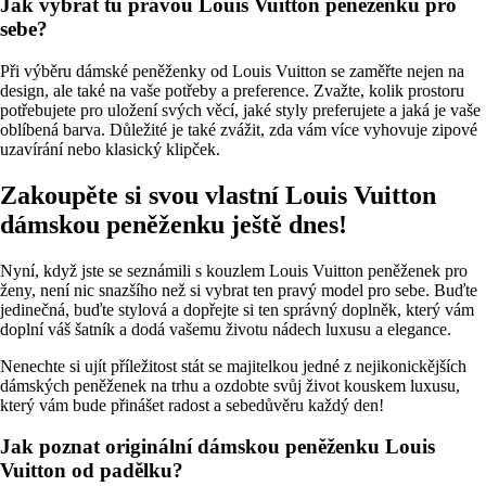
Jak vybrat tu pravou Louis Vuitton peněženku pro
sebe?
Při výběru dámské peněženky od Louis Vuitton se zaměřte nejen na
design, ale také na vaše potřeby a preference. Zvažte, kolik prostoru
potřebujete pro uložení svých věcí, jaké styly preferujete a jaká je vaše
oblíbená barva. Důležité je také zvážit, zda vám více vyhovuje zipové
uzavírání nebo klasický klipček.
Zakoupěte si svou vlastní Louis Vuitton
dámskou peněženku ještě dnes!
Nyní, když jste se seznámili s kouzlem Louis Vuitton peněženek pro
ženy, není nic snazšího než si vybrat ten pravý model pro sebe. Buďte
jedinečná, buďte stylová a dopřejte si ten správný doplněk, který vám
doplní váš šatník a dodá vašemu životu nádech luxusu a elegance.
Nenechte si ujít příležitost stát se majitelkou jedné z nejikonickějších
dámských peněženek na trhu a ozdobte svůj život kouskem luxusu,
který vám bude přinášet radost a sebedůvěru každý den!
Jak poznat originální dámskou peněženku Louis
Vuitton od padělku?