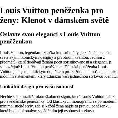
Louis Vuitton peněženka pro
ženy: Klenot v dámském světě
Oslavte svou eleganci s Louis Vuitton
peněženkou
Louis Vuitton, legendární značka luxusní módy, je známá po celém
světě svými ikonickými designy a prvotřídní kvalitou. Jedním z
předmětů, které dodávají ženám pocit sofistikovanosti a eleganci, je
samozřejmě Louis Vuitton peněženka. Dámská peněženka Louis
Vuitton je nejen praktickým doplňkem pro každodenní nošení, ale také
módním statementem, který zdůrazní vaši jedinečnou stylovou identitu.
Unikátní design pro vaši osobnost
Nechte se okouzlit širokou škálou designů, které Louis Vuitton nabízí
pro své dámské peněženky. Od klasických monogramů až po moderní
minimalistické styly, zde si každá žena najde tu pravou peněženku,
která bude dokonalým vyjádřením její osobnosti a vkusu.