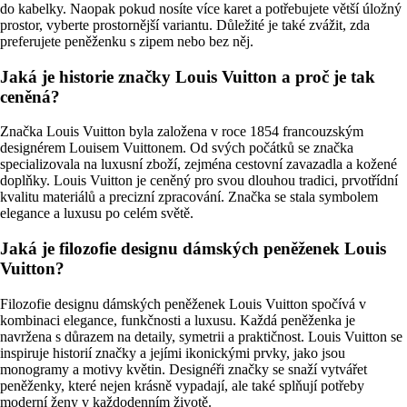
do kabelky. Naopak pokud nosíte více karet a potřebujete větší úložný
prostor, vyberte prostornější variantu. Důležité je také zvážit, zda
preferujete peněženku s zipem nebo bez něj.
Jaká je historie značky Louis Vuitton a proč je tak
ceněná?
Značka Louis Vuitton byla založena v roce 1854 francouzským
designérem Louisem Vuittonem. Od svých počátků se značka
specializovala na luxusní zboží, zejména cestovní zavazadla a kožené
doplňky. Louis Vuitton je ceněný pro svou dlouhou tradici, prvotřídní
kvalitu materiálů a precizní zpracování. Značka se stala symbolem
elegance a luxusu po celém světě.
Jaká je filozofie designu dámských peněženek Louis
Vuitton?
Filozofie designu dámských peněženek Louis Vuitton spočívá v
kombinaci elegance, funkčnosti a luxusu. Každá peněženka je
navržena s důrazem na detaily, symetrii a praktičnost. Louis Vuitton se
inspiruje historií značky a jejími ikonickými prvky, jako jsou
monogramy a motivy květin. Designéři značky se snaží vytvářet
peněženky, které nejen krásně vypadají, ale také splňují potřeby
moderní ženy v každodenním životě.