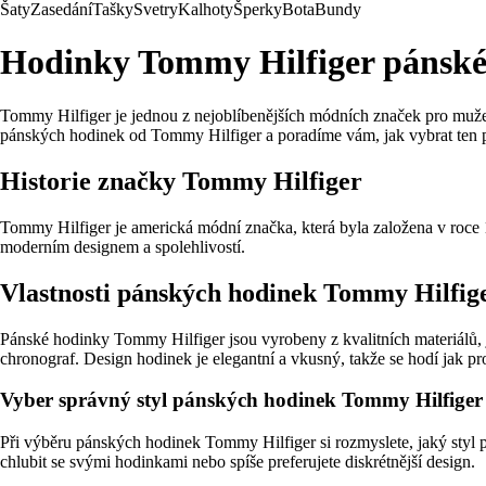
Šaty
Zasedání
Tašky
Svetry
Kalhoty
Šperky
Bota
Bundy
Hodinky Tommy Hilfiger pánské
Tommy Hilfiger je jednou z nejoblíbenějších módních značek pro muže
pánských hodinek od Tommy Hilfiger a poradíme vám, jak vybrat ten 
Historie značky Tommy Hilfiger
Tommy Hilfiger je americká módní značka, která byla založena v roce
moderním designem a spolehlivostí.
Vlastnosti pánských hodinek Tommy Hilfig
Pánské hodinky Tommy Hilfiger jsou vyrobeny z kvalitních materiálů, j
chronograf. Design hodinek je elegantní a vkusný, takže se hodí jak pr
Vyber správný styl pánských hodinek Tommy Hilfiger
Při výběru pánských hodinek Tommy Hilfiger si rozmyslete, jaký styl p
chlubit se svými hodinkami nebo spíše preferujete diskrétnější design.