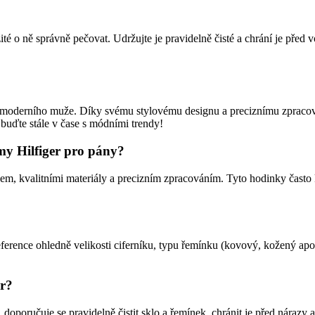
ité o ně správně pečovat. Udržujte je pravidelně čisté a chrání je pře
moderního muže. Díky svému stylovému designu a preciznímu zpracov
a buďte stále v čase s módními trendy!
my Hilfiger pro pány?
kvalitními materiály a precizním zpracováním. Tyto hodinky často ko
ference ohledně velikosti ciferníku, typu řemínku (kovový, kožený apod
er?
oručuje se pravidelně čistit sklo a řemínek, chránit je před nárazy a