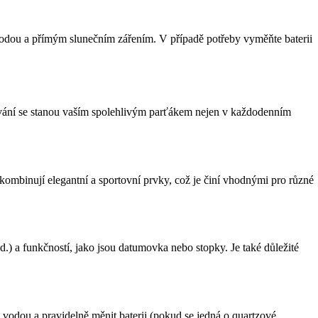
d vodou a přímým slunečním zářením. V případě potřeby vyměňte baterii
ání se stanou vaším spolehlivým parťákem nejen v každodenním
mbinují elegantní a sportovní prvky, což je činí vhodnými pro různé
.) a funkčností, jako jsou datumovka nebo stopky. Je také důležité
 vodou a pravidelně měnit baterii (pokud se jedná o quartzové