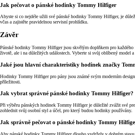
Jak pečovat o pánské hodinky Tommy Hilfiger
Abyste si co nejdéle užili své pánské hodinky Tommy Hilfiger, je důlež
včas a zajistěte pravidelnou servisní prohlídku.
Závěr
Pánské hodinky Tommy Hilfiger jsou skvělým doplňkem pro každého 
životě, ale i na důležitých událostech. Vyberte si svůj oblíbený model 
Jaké jsou hlavní charakteristiky hodinek značky Tom
Hodinky Tommy Hilfiger pro pány jsou známé svým moderním designem, 
příležitosti.
Jak vybrat správné pánské hodinky Tommy Hilfiger?
Při výběru pánských hodinek Tommy Hilfiger je důležité zvážit své pre
zohlednit svůj osobní styl a účel, pro který budou hodinky používány.
Jak správně pečovat o pánské hodinky Tommy Hilfig
Aby pánské hodinky Tommy Hilfiger dlouho vydržely v dobrém stavu, dop