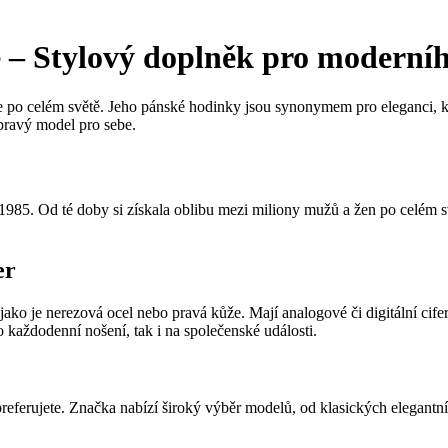
 – Stylový doplněk pro moderní
 po celém světě. Jeho pánské hodinky jsou synonymem pro eleganci, kv
pravý model pro sebe.
 1985. Od té doby si získala oblibu mezi miliony mužů a žen po celém
er
ako je nerezová ocel nebo pravá kůže. Mají analogové či digitální cife
o každodenní nošení, tak i na společenské události.
referujete. Značka nabízí široký výběr modelů, od klasických elegantní