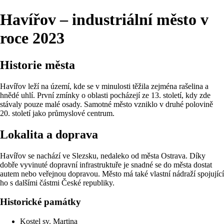
Havířov – industriální město v
roce 2023
Historie města
Havířov leží na území, kde se v minulosti těžila zejména rašelina a
hnědé uhlí. První zmínky o oblasti pocházejí ze 13. století, kdy zde
stávaly pouze malé osady. Samotné město vzniklo v druhé polovině
20. století jako průmyslové centrum.
Lokalita a doprava
Havířov se nachází ve Slezsku, nedaleko od města Ostrava. Díky
dobře vyvinuté dopravní infrastruktuře je snadné se do města dostat
autem nebo veřejnou dopravou. Město má také vlastní nádraží spojující
ho s dalšími částmi České republiky.
Historické památky
Kostel sv. Martina