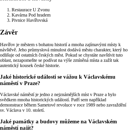
Restaurace U Zvonu
Kavárna Pod hradem
Pivnice Havířovská
Závěr
Havířov je městem s bohatou historií a mnoha zajímavými místy k
návštěvě. Jeho průmyslová minulost dodává městu charakter, který ho
odlišuje od ostatních českých měst. Pokud se chystáte navštívit tuto
oblast, nezapomeňte se podívat na výše zmíněná místa a zažít tak
autentický kousek české historie.
Jaké historické události se vážou k Václavskému
náměstí v Praze?
Václavské náměstí je jedno z nejznámějších míst v Praze a bylo
svědkem mnoha historických událostí. Patří sem například
demonstrace během Sametové revoluce v roce 1989 nebo zavraždění
sv. Václava v 10. století.
Jaké památky a budovy můžeme na Václavském
náměstí najít?