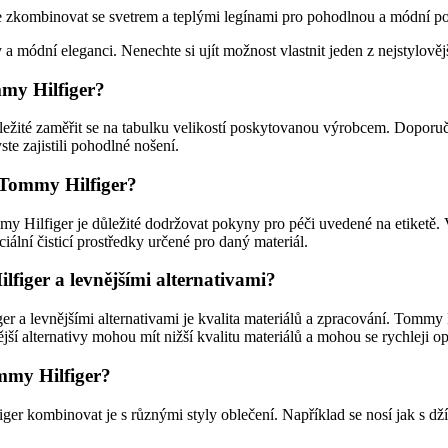
 je zkombinovat se svetrem a teplými legínami pro pohodlnou a módní po
a módní eleganci. Nenechte si ujít možnost vlastnit jeden z nejstylově
mmy Hilfiger?
ležité zaměřit se na tabulku velikostí poskytovanou výrobcem. Doporuč
ste zajistili pohodlné nošení.
 Tommy Hilfiger?
y Hilfiger je důležité dodržovat pokyny pro péči uvedené na etiketě.
ální čisticí prostředky určené pro daný materiál.
figer a levnějšími alternativami?
r a levnějšími alternativami je kvalita materiálů a zpracování. Tommy
ější alternativy mohou mít nižší kvalitu materiálů a mohou se rychleji o
ommy Hilfiger?
 kombinovat je s různými styly oblečení. Například se nosí jak s džínam