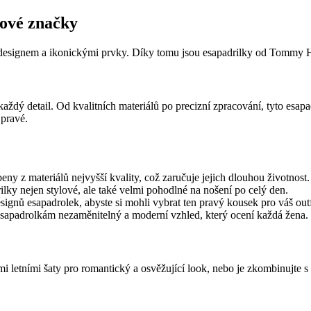
kové značky
signem a ikonickými prvky. Díky tomu jsou esapadrilky od Tommy Hilf
ý detail. Od kvalitních materiálů po precizní zpracování, tyto esapad
 pravé.
y z materiálů nejvyšší kvality, což zaručuje jejich dlouhou životnost.
ky nejen stylové, ale také velmi pohodlné na nošení po celý den.
ignů esapadrolek, abyste si mohli vybrat ten pravý kousek pro váš outf
sapadrolkám nezaměnitelný a moderní vzhled, který ocení každá žena.
i letními šaty pro romantický a osvěžující look, nebo je zkombinujte s