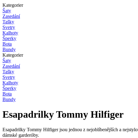
Kategorier
Šaty
Zasedání
Tašky
Svetry
Kalhoty
Šperky
Bota
Bundy
Kategorier
Šaty
Zasedání
Tašky
Svetry
Kalhoty
Šperky
Bota
Bundy
Esapadrilky Tommy Hilfiger
Esapadrilky Tommy Hilfiger jsou jednou z nejoblíbenějších a nejstyl
dámské garderóby.