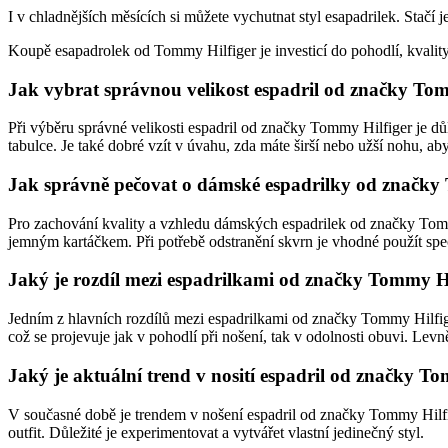
I v chladnějších měsících si můžete vychutnat styl esapadrilek. Stačí
Koupě esapadrolek od Tommy Hilfiger je investicí do pohodlí, kvality 
Jak vybrat správnou velikost espadril od značky To
Při výběru správné velikosti espadril od značky Tommy Hilfiger je dů
tabulce. Je také dobré vzít v úvahu, zda máte širší nebo užší nohu, aby
Jak správně pečovat o dámské espadrilky od značky
Pro zachování kvality a vzhledu dámských espadrilek od značky Tomm
jemným kartáčkem. Při potřebě odstranění skvrn je vhodné použít speci
Jaký je rozdíl mezi espadrilkami od značky Tommy Hil
Jedním z hlavních rozdílů mezi espadrilkami od značky Tommy Hilfige
což se projevuje jak v pohodlí při nošení, tak v odolnosti obuvi. Levn
Jaký je aktuální trend v nosití espadril od značky T
V současné době je trendem v nošení espadril od značky Tommy Hilfiger
outfit. Důležité je experimentovat a vytvářet vlastní jedinečný styl.