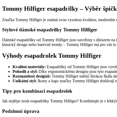
Tommy Hilfiger esapadrilky – Výběr špič
Značka Tommy Hilfiger je známá svou vysokou kvalitou, moderním de
Stylové dámské esapadrilky Tommy Hilfiger
Dámské esapadrilky od Tommy Hilfiger jsou navrženy s důrazem na každ
klasický design nebo barevné trendy – Tommy Hilfiger má pro vás to
Výhody esapadrolek Tommy Hilfiger
Kvalitní materiály:
Esapadrilky od Tommy Hilfiger jsou vyroben
Pohodlí a styl:
Díky ergonomickému designu jsou tyto esapadril
Rozmanitost designů:
Tommy Hilfiger nabízí širokou škálu des
Unikátní styl:
Ikony a logo značky Tommy Hilfiger dodávají e
Tipy pro kombinaci esapadrolek
Jak nejlépe nosit esapadrilky Tommy Hilfiger? Kombinujte je s lehkým
Podzimní úprava