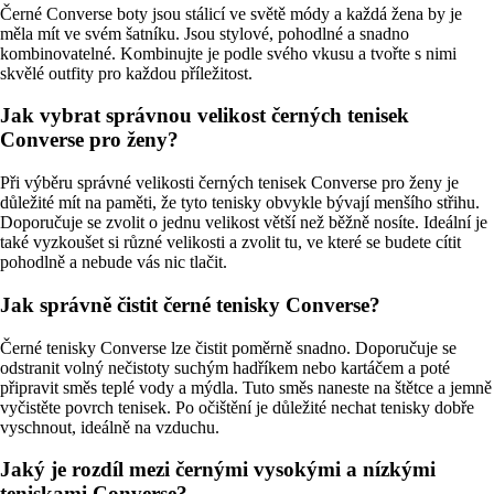
Černé Converse boty jsou stálicí ve světě módy a každá žena by je
měla mít ve svém šatníku. Jsou stylové, pohodlné a snadno
kombinovatelné. Kombinujte je podle svého vkusu a tvořte s nimi
skvělé outfity pro každou příležitost.
Jak vybrat správnou velikost černých tenisek
Converse pro ženy?
Při výběru správné velikosti černých tenisek Converse pro ženy je
důležité mít na paměti, že tyto tenisky obvykle bývají menšího střihu.
Doporučuje se zvolit o jednu velikost větší než běžně nosíte. Ideální je
také vyzkoušet si různé velikosti a zvolit tu, ve které se budete cítit
pohodlně a nebude vás nic tlačit.
Jak správně čistit černé tenisky Converse?
Černé tenisky Converse lze čistit poměrně snadno. Doporučuje se
odstranit volný nečistoty suchým hadříkem nebo kartáčem a poté
připravit směs teplé vody a mýdla. Tuto směs naneste na štětce a jemně
vyčistěte povrch tenisek. Po očištění je důležité nechat tenisky dobře
vyschnout, ideálně na vzduchu.
Jaký je rozdíl mezi černými vysokými a nízkými
teniskami Converse?