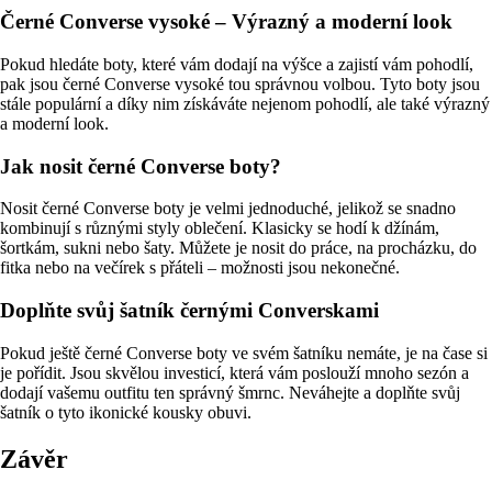
Černé Converse vysoké – Výrazný a moderní look
Pokud hledáte boty, které vám dodají na výšce a zajistí vám pohodlí,
pak jsou černé Converse vysoké tou správnou volbou. Tyto boty jsou
stále populární a díky nim získáváte nejenom pohodlí, ale také výrazný
a moderní look.
Jak nosit černé Converse boty?
Nosit černé Converse boty je velmi jednoduché, jelikož se snadno
kombinují s různými styly oblečení. Klasicky se hodí k džínám,
šortkám, sukni nebo šaty. Můžete je nosit do práce, na procházku, do
fitka nebo na večírek s přáteli – možnosti jsou nekonečné.
Doplňte svůj šatník černými Converskami
Pokud ještě černé Converse boty ve svém šatníku nemáte, je na čase si
je pořídit. Jsou skvělou investicí, která vám poslouží mnoho sezón a
dodají vašemu outfitu ten správný šmrnc. Neváhejte a doplňte svůj
šatník o tyto ikonické kousky obuvi.
Závěr