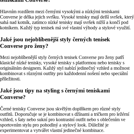
Hlavním rozdílem mezi černými vysokými a nízkými teniskami
Converse je délka jejich svršku. Vysoké tenisky mají delší svršek, který
sahá nad kotník, zatímco nízké tenisky mají svršek nižší a končí pod
kotníkem. Každý typ tenisek má své vlastní výhody a stylové využití.
Jaké jsou nejoblíbenější styly černých tenisek
Converse pro ženy?
Mezi nejoblíbenější styly černých tenisek Converse pro ženy patří
klasické nízké tenisky, vysoké tenisky s platformou nebo tenisky s
originálním designem. Každý styl nabízí jedinečný vzhled a možnost
kombinovat s různými outfity pro každodenní nošení nebo speciální
příležitosti.
Jaké jsou tipy na styling s černými teniskami
Converse?
Černé tenisky Converse jsou skvělým doplňkem pro různé styly
outfitů. Doporučuje se je kombinovat s džínami a tričkem pro ležérní
vzhled, s šaty nebo sukní pro kontrastní outfit nebo s oblečením ve
sportovním stylu pro pohodlný a stylový look. Důležité je
experimentovat a vytvářet vlastní jedinečné kombinace.