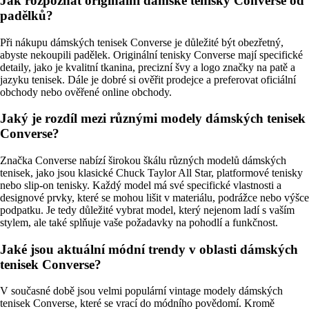
Jak rozpoznat originální dámské tenisky Converse od
padělků?
Při nákupu dámských tenisek Converse je důležité být obezřetný,
abyste nekoupili padělek. Originální tenisky Converse mají specifické
detaily, jako je kvalitní tkanina, precizní švy a logo značky na patě a
jazyku tenisek. Dále je dobré si ověřit prodejce a preferovat oficiální
obchody nebo ověřené online obchody.
Jaký je rozdíl mezi různými modely dámských tenisek
Converse?
Značka Converse nabízí širokou škálu různých modelů dámských
tenisek, jako jsou klasické Chuck Taylor All Star, platformové tenisky
nebo slip-on tenisky. Každý model má své specifické vlastnosti a
designové prvky, které se mohou lišit v materiálu, podrážce nebo výšce
podpatku. Je tedy důležité vybrat model, který nejenom ladí s vaším
stylem, ale také splňuje vaše požadavky na pohodlí a funkčnost.
Jaké jsou aktuální módní trendy v oblasti dámských
tenisek Converse?
V současné době jsou velmi populární vintage modely dámských
tenisek Converse, které se vrací do módního povědomí. Kromě