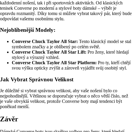
každodenní nošení, tak i při sportovních aktivitách. Od klasických
tenisek Converse po moderní a stylové boty dámské – výběr je
opravdu rozmanitý. Díky tomu si můžete vybrat takový pár, který bude
odpovídat vašemu osobnímu stylu.
Nejoblíbenější Modely:
Converse Chuck Taylor All Star:
Tento klasický model se stal
symbolem značky a je oblíbený po celém světě.
Converse Chuck Taylor All Star Lift:
Pro ženy, které hledají
stylový a výrazný vzhled.
Converse Chuck Taylor All Star Platform:
Pro ty, kteří chtějí
svou výšku opticky zvýšit a zároveň vyjádřit svůj osobitý styl.
Jak Vybrat Správnou Velikost
Je důležité si vybrat správnou velikost, aby vaše nošení bylo co
nejpohodlnější. Většinou se doporučuje vybrat o něco větší číslo, než
je vaše obvyklá velikost, protože Converse boty mají tendenci být
poněkud menší.
Závěr
Dámské Converse boty jsou skvělou volbou pro ženy, které hledají