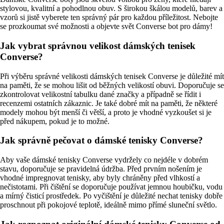
stylovou, kvalitní a pohodlnou obuv. S širokou škálou modelů, barev a
vzorů si jistě vyberete ten správný pár pro každou příležitost. Nebojte
se prozkoumat své možnosti a objevte svět Converse bot pro dámy!
Jak vybrat správnou velikost dámských tenisek
Converse?
Při výběru správné velikosti dámských tenisek Converse je důležité mít
na paměti, že se mohou lišit od běžných velikostí obuvi. Doporučuje se
zkontrolovat velikostní tabulku dané značky a případně se řídit i
recenzemi ostatních zákaznic. Je také dobré mít na paměti, že některé
modely mohou být menší či větší, a proto je vhodné vyzkoušet si je
před nákupem, pokud je to možné.
Jak správně pečovat o dámské tenisky Converse?
Aby vaše dámské tenisky Converse vydržely co nejdéle v dobrém
stavu, doporučuje se pravidelná údržba. Před prvním nošením je
vhodné impregnovat tenisky, aby byly chráněny před vlhkostí a
nečistotami. Při čištění se doporučuje používat jemnou houbičku, vodu
a mírný čisticí prostředek. Po vyčištění je důležité nechat tenisky dobře
proschnout při pokojové teplotě, ideálně mimo přímé sluneční světlo.