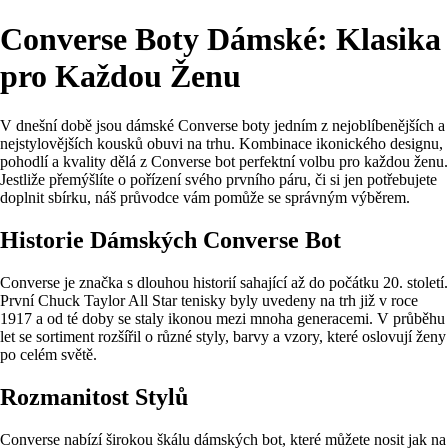
Converse Boty Dámské: Klasika
pro Každou Ženu
V dnešní době jsou dámské Converse boty jedním z nejoblíbenějších a
nejstylovějších kousků obuvi na trhu. Kombinace ikonického designu,
pohodlí a kvality dělá z Converse bot perfektní volbu pro každou ženu.
Jestliže přemýšlíte o pořízení svého prvního páru, či si jen potřebujete
doplnit sbírku, náš průvodce vám pomůže se správným výběrem.
Historie Dámských Converse Bot
Converse je značka s dlouhou historií sahající až do počátku 20. století.
První Chuck Taylor All Star tenisky byly uvedeny na trh již v roce
1917 a od té doby se staly ikonou mezi mnoha generacemi. V průběhu
let se sortiment rozšířil o různé styly, barvy a vzory, které oslovují ženy
po celém světě.
Rozmanitost Stylů
Converse nabízí širokou škálu dámských bot, které můžete nosit jak na