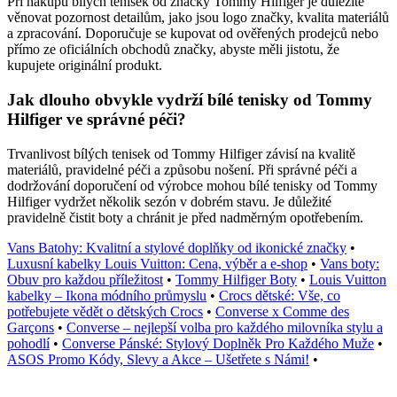
Při nákupu bílých tenisek od značky Tommy Hilfiger je důležité
věnovat pozornost detailům, jako jsou logo značky, kvalita materiálů
a zpracování. Doporučuje se kupovat od ověřených prodejců nebo
přímo ze oficiálních obchodů značky, abyste měli jistotu, že
kupujete originální produkt.
Jak dlouho obvykle vydrží bílé tenisky od Tommy
Hilfiger ve správné péči?
Trvanlivost bílých tenisek od Tommy Hilfiger závisí na kvalitě
materiálů, pravidelné péči a způsobu nošení. Při správné péči a
dodržování doporučení od výrobce mohou bílé tenisky od Tommy
Hilfiger vydržet několik sezón v dobrém stavu. Je důležité
pravidelně čistit boty a chránit je před nadměrným opotřebením.
Vans Batohy: Kvalitní a stylové doplňky od ikonické značky
•
Luxusní kabelky Louis Vuitton: Cena, výběr a e-shop
•
Vans boty:
Obuv pro každou příležitost
•
Tommy Hilfiger Boty
•
Louis Vuitton
kabelky – Ikona módního průmyslu
•
Crocs dětské: Vše, co
potřebujete vědět o dětských Crocs
•
Converse x Comme des
Garçons
•
Converse – nejlepší volba pro každého milovníka stylu a
pohodlí
•
Converse Pánské: Stylový Doplněk Pro Každého Muže
•
ASOS Promo Kódy, Slevy a Akce – Ušetřete s Námi!
•