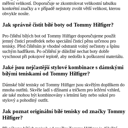
měření velikostí. Doporučuje se zkontrolovat velikostní tabulku
konkrétní značky a v případě nejistoty zvolit větší velikost, kterou
obvykle nosíte.
Jak správně čistit bílé boty od Tommy Hilfiger?
Pro čištění bílých bot od Tommy Hilfiger doporučujeme použít
jemný čisticí prostředek nebo speciální čisticí pěnu určenou pro
tenisky. Před čištěním je vhodné odstranit volný nečistoty a špínu
suchým hadříkem. Po očištění je důležité nechat boty dobře
vyschnout při pokojové teplotě, aby nedošlo k poškození materiálu.
Jaké jsou nejčastější stylové kombinace s dámskými
bílými teniskami od Tommy Hilfiger?
Dámské bílé tenisky od Tommy Hilfiger jsou skvělým doplňkem do
mnoha outfitů. Skvěle ladí s džínami a tričkem pro ležérní vzhled,
ale také mohou být kombinovány s letními šaty nebo sukní pro
stylový a pohodlný outfit.
Jak poznat originální bílé tenisky od značky Tommy
Hilfiger?