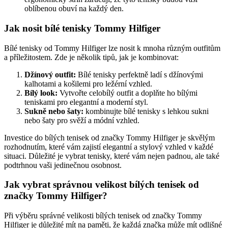
oblíbenou obuví na každý den.
Jak nosit bílé tenisky Tommy Hilfiger
Bílé tenisky od Tommy Hilfiger lze nosit k mnoha různým outfitům
a příležitostem. Zde je několik tipů, jak je kombinovat:
Džínový outfit:
Bílé tenisky perfektně ladí s džínovými
kalhotami a košilemi pro ležérní vzhled.
Bílý look:
Vytvořte celobílý outfit a doplňte ho bílými
teniskami pro elegantní a moderní styl.
Sukně nebo šaty:
kombinujte bílé tenisky s lehkou sukni
nebo šaty pro svěží a módní vzhled.
Investice do bílých tenisek od značky Tommy Hilfiger je skvělým
rozhodnutím, které vám zajistí elegantní a stylový vzhled v každé
situaci. Důležité je vybrat tenisky, které vám nejen padnou, ale také
podtrhnou vaši jedinečnou osobnost.
Jak vybrat správnou velikost bílých tenisek od
značky Tommy Hilfiger?
Při výběru správné velikosti bílých tenisek od značky Tommy
Hilfiger je důležité mít na paměti, že každá značka může mít odlišné