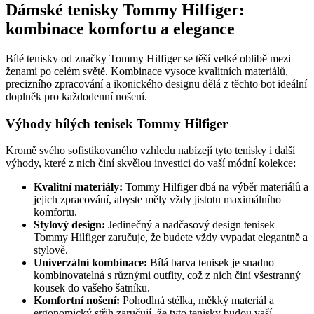
Dámské tenisky Tommy Hilfiger:
kombinace komfortu a elegance
Bílé tenisky od značky Tommy Hilfiger se těší velké oblibě mezi
ženami po celém světě. Kombinace vysoce kvalitních materiálů,
precizního zpracování a ikonického designu dělá z těchto bot ideální
doplněk pro každodenní nošení.
Výhody bílých tenisek Tommy Hilfiger
Kromě svého sofistikovaného vzhledu nabízejí tyto tenisky i další
výhody, které z nich činí skvělou investici do vaší módní kolekce:
Kvalitní materiály:
Tommy Hilfiger dbá na výběr materiálů a
jejich zpracování, abyste měly vždy jistotu maximálního
komfortu.
Stylový design:
Jedinečný a nadčasový design tenisek
Tommy Hilfiger zaručuje, že budete vždy vypadat elegantně a
stylově.
Univerzální kombinace:
Bílá barva tenisek je snadno
kombinovatelná s různými outfity, což z nich činí všestranný
kousek do vašeho šatníku.
Komfortní nošení:
Pohodlná stélka, měkký materiál a
ergonomický střih zaručují, že tyto tenisky budou vaší